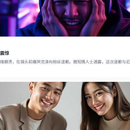
震惊
情绪崩溃，在镜头前痛哭流涕向粉丝道歉。据知情人士透露，这次道歉与