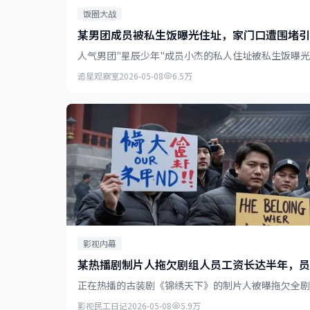
饭圈大战
某男团成员被私生饭曝光住址，家门口遭围堵引
人气男团"星辰少年"成员小杰的私人住址被私生饭曝
追星观察室
2026-05-08
6.5万
影视内幕
某热播剧制片人拖欠剧组人员工资长达半年，员
正在热播的古装剧《锦绣天下》的制片人被曝拖欠全剧
影视民工日记
2026-05-08
5.9万