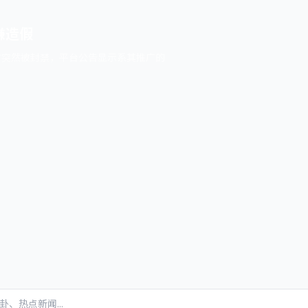
嫌造假
时突然被封禁，平台公告显示系其推广的