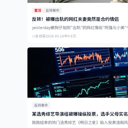
置顶
反转事件
反转！被曝出轨的网红夫妻竟然是合约情侣
yesterday被狗仔拍到"出轨"的网红情侣"阿强
八卦侦探
2026-05-10
9.6万
反转事件
某选秀综艺导演组被曝操纵投票，选手父母实名
刚刚结束的热门选秀综艺《明日之星》陷入投票造假风