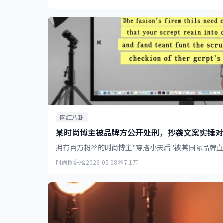
网红八卦
某时尚博主被品牌方公开处刑，抄袭文案实锤对
拥有百万粉丝的时尚博主"穿搭小天后"被某国际品牌
时尚圈纪检
2026-05-08
7.1万