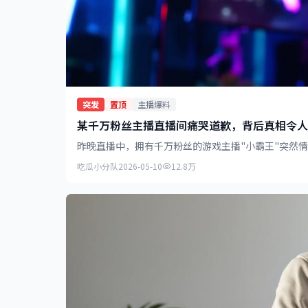
突发
置顶
主播爆料
某千万粉丝主播直播间痛哭道歉，背后真相令人
昨晚直播中，拥有千万粉丝的游戏主播"小霸王"突然
吃瓜小分队
2026-05-10
12.8万