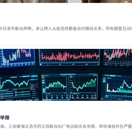
与小美"今日发布联合声明，承认两人从始至终都是合约情侣关系，所有甜蜜互
举报
波。三名被淘汰选手的父母联合向广电总局实名举报，称导演组存在严重