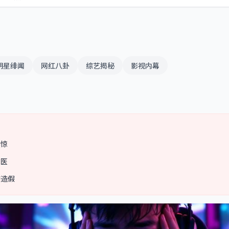
明星绯闻
网红八卦
综艺揭秘
影视内幕
震惊
送医
嫌造假