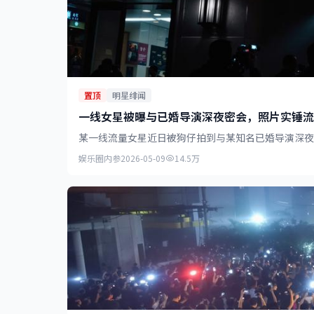
置顶
明星绯闻
一线女星被曝与已婚导演深夜密会，照片实锤流
某一线流量女星近日被狗仔拍到与某知名已婚导演深夜
娱乐圈内参
2026-05-09
14.5万