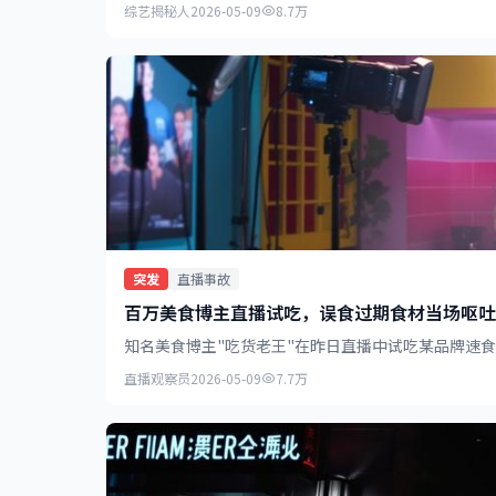
综艺揭秘人
2026-05-09
8.7万
突发
直播事故
百万美食博主直播试吃，误食过期食材当场呕吐
知名美食博主"吃货老王"在昨日直播中试吃某品牌速
直播观察员
2026-05-09
7.7万