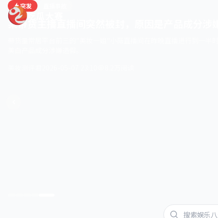
突发
直播事故
吃瓜大赛
某带货主播直播间突然被封，原因是产品成分涉
带货量常居平台前三的"美妆一姐"小薇直播间在昨晚直播进行到一半
美白产品成分涉嫌造假。
美妆测评君
2026-05-07 23:10
8.2万阅读