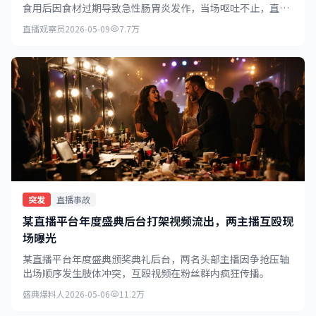
食用后因食材过期导致急性肠胃炎发作，当场呕吐不止，直播
被迫中断并紧急送医。
直播观察员
2026-05-09
7.7万
突发
直播事故
某直播平台年度盛典后台打架视频流出，两主播互殴现
场曝光
某直播平台年度盛典颁奖典礼后台，两名头部主播因争抢压轴
出场顺序发生肢体冲突，互殴视频在粉丝群内疯狂传播。
盛典爆料人
2026-05-06
11.2万