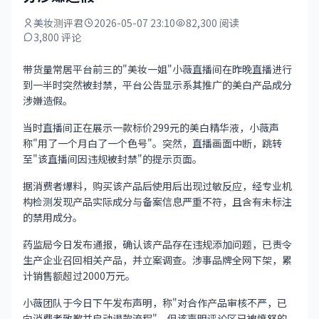
美妆测评君
2026-05-07 23:10
82,300 阅读
3,800 评论
带货量常居平台前三的"美妆一姐"小薇直播间在昨晚直播进行
到一半时突然被封禁，平台公告显示系其推广的美白产品成分
涉嫌造假。
当时直播间正在展示一款标价299元的美白精华液，小薇声
称"用了一个月白了一个色号"。突然，直播画面中断，跳转
至"该直播间因违规被封禁"的提示页面。
据消费者爆料，购买该产品后使用后出现过敏反应，经专业机
构检测发现产品实际成分与备案信息严重不符，且含有未标注
的禁用成分。
药监局今日发布通报，确认该产品存在违规添加问题，已责令
生产企业召回相关产品，并立案调查。涉事品牌全网下架，累
计销售额超过2000万元。
小薇团队于今日下午发布声明，称"对合作产品审核不严，已
向消费者致歉并启动退款流程"。但该声明评论区已被愤怒的