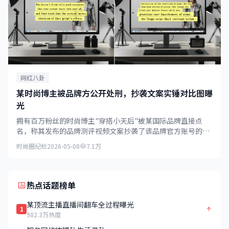
网红八卦
某时尚博主被品牌方公开处刑，抄袭文案实锤对比图曝
光
拥有百万粉丝的时尚博主"穿搭小天后"被某国际品牌直接点
名，称其发布的品牌测评视频文案抄袭了该品牌官方账号的内
容，对比图证据确凿。
时尚圈纪检
2026-05-08
7.1万
热点话题榜单
某顶流主播直播间翻车全过程曝光
1
982.3万热度