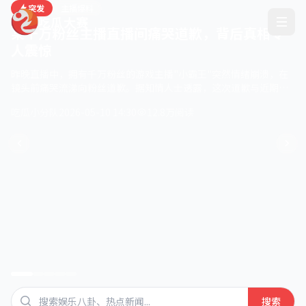
突发
主播爆料
吃瓜大赛
某千万粉丝主播直播间痛哭道歉，背后真相令
人震惊
昨晚直播中，拥有千万粉丝的游戏主播"小霸王"突然情绪崩溃，在
镜头前痛哭流涕向粉丝道歉。据知情人士透露，这次道歉与近期被
曝光的税务问题有关。
吃瓜小分队
2026-05-10 14:30
12.8万阅读
搜索