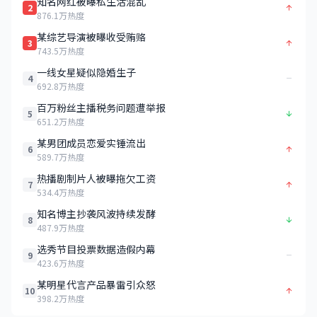
知名网红被曝私生活混乱
2
876.1万热度
某综艺导演被曝收受贿赂
3
743.5万热度
一线女星疑似隐婚生子
4
692.8万热度
百万粉丝主播税务问题遭举报
5
651.2万热度
某男团成员恋爱实锤流出
6
589.7万热度
热播剧制片人被曝拖欠工资
7
534.4万热度
知名博主抄袭风波持续发酵
8
487.9万热度
选秀节目投票数据造假内幕
9
423.6万热度
某明星代言产品暴雷引众怒
10
398.2万热度