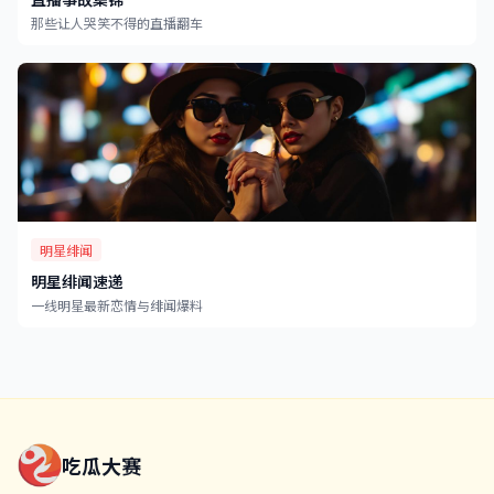
那些让人哭笑不得的直播翻车
明星绯闻
明星绯闻速递
一线明星最新恋情与绯闻爆料
吃瓜大赛