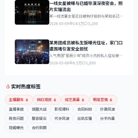
一线女星被曝与已婚导演深夜密会，照
片实锤流出
某一线流量女星近日被狗仔拍到与某知名已婚
导演深夜在酒店密会长达三小时，多张亲密照
2026-05-09
14.5万
5,200
片在网络流传，引发轩然大波。
某男团成员被私生饭曝光住址，家门口
遭围堵引发安全担忧
人气男团"星辰少年"成员小杰的私人住址被私
生饭曝光，近日其家门口每天聚集数十名粉
2026-05-08
6.5万
1,890
丝，严重影响居民正常生活和该成员的人身安
全。
实时热度标签
主播翻车
网红塌房
综艺黑幕
明星恋情
直播事故
饭圈大战
影视爆料
合同纠纷
抄袭风波
税务问题
整容疑云
代孕风波
出轨实锤
分手内幕
隐婚曝光
合约到期