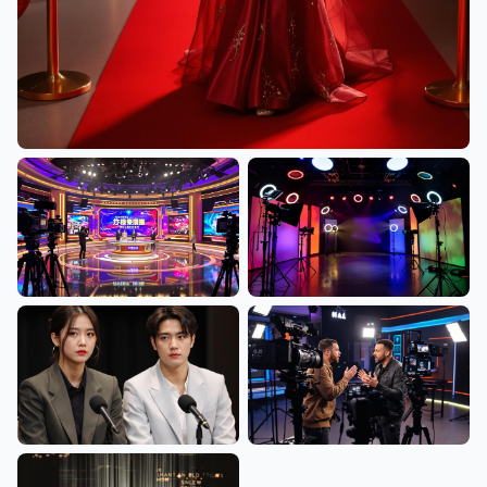
红毯明星华丽登场，吃瓜大赛独家呈现最新娱乐八卦现场
综艺录制现场揭秘，吃瓜大赛为你
网红直播间全景揭秘，吃瓜大赛实
带来最真实的娱乐圈内幕
时追踪主播爆料与翻车事件
明星发布会现场直击，吃瓜大赛第
主播冲突现场曝光，吃瓜大赛记录
一时间报道最新反转事件
每一次直播事故与反转瞬间