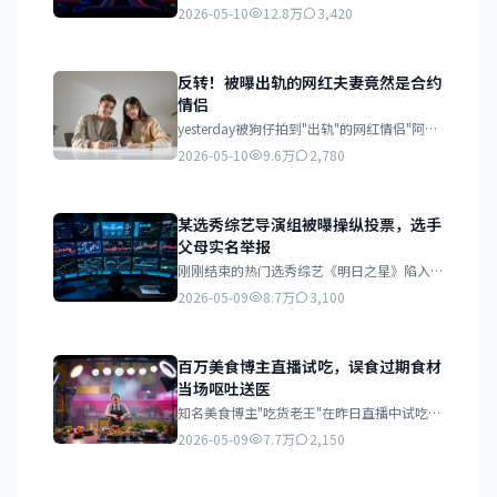
王"突然情绪崩溃，在镜头前痛哭流涕向粉丝
2026-05-10
12.8万
3,420
道歉。据知情人士透露，这次道歉与近期被曝
光的税务问题有关。
反转！被曝出轨的网红夫妻竟然是合约
情侣
yesterday被狗仔拍到"出轨"的网红情侣"阿强
与小美"今日发布联合声明，承认两人从始至
2026-05-10
9.6万
2,780
终都是合约情侣关系，所有甜蜜互动均为剧本
安排。
某选秀综艺导演组被曝操纵投票，选手
父母实名举报
刚刚结束的热门选秀综艺《明日之星》陷入投
票造假风波。三名被淘汰选手的父母联合向广
2026-05-09
8.7万
3,100
电总局实名举报，称导演组存在严重操纵投票
数据的行为。
百万美食博主直播试吃，误食过期食材
当场呕吐送医
知名美食博主"吃货老王"在昨日直播中试吃某
品牌速食产品，食用后因食材过期导致急性肠
2026-05-09
7.7万
2,150
胃炎发作，当场呕吐不止，直播被迫中断并紧
急送医。